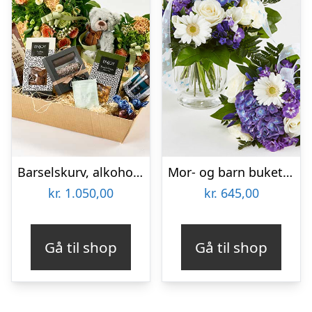
Barselskurv, alkoholfri med mor/barn buket – Send blomster med Bloomit
Mor- og barn buket i blå – Send blomster med Bloomit
kr.
1.050,00
kr.
645,00
Gå til shop
Gå til shop