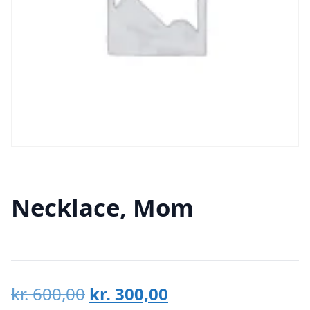
Necklace, Mom
Den
Den
kr.
600,00
kr.
300,00