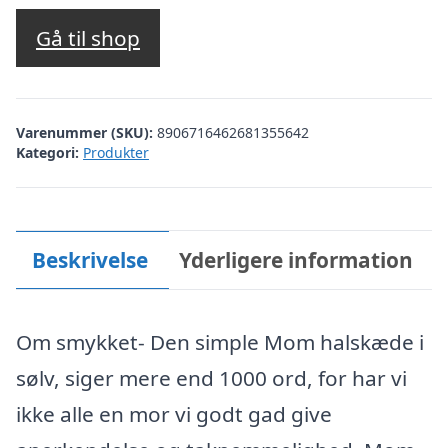
oprindelige
aktuelle
pris
pris
Gå til shop
var:
er:
kr. 600,00.
kr. 300,00.
Varenummer (SKU):
8906716462681355642
Kategori:
Produkter
Beskrivelse
Yderligere information
Om smykket- Den simple Mom halskæde i
sølv, siger mere end 1000 ord, for har vi
ikke alle en mor vi godt gad give