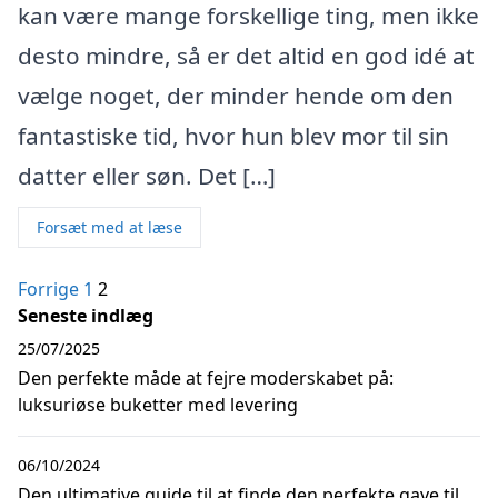
kan være mange forskellige ting, men ikke
desto mindre, så er det altid en god idé at
vælge noget, der minder hende om den
fantastiske tid, hvor hun blev mor til sin
datter eller søn. Det […]
Forsæt med at læse
Indlægsinddeling
Forrige
1
2
Seneste indlæg
25/07/2025
Den perfekte måde at fejre moderskabet på:
luksuriøse buketter med levering
06/10/2024
Den ultimative guide til at finde den perfekte gave til